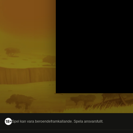
Spel kan vara beroendeframkallande. Spela ansvarsfullt.