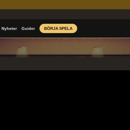
Nyheter
Guider
BÖRJA SPELA