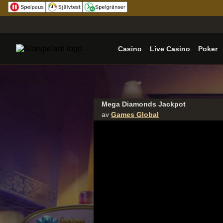
Casino
Live Casino
Poker
Mega Diamonds Jackpot
av
Games Global