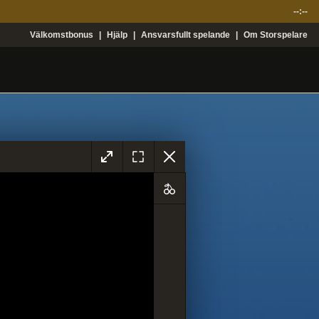
--:--
Välkomstbonus
|
Hjälp
|
Ansvarsfullt spelande
|
Om Storspelare