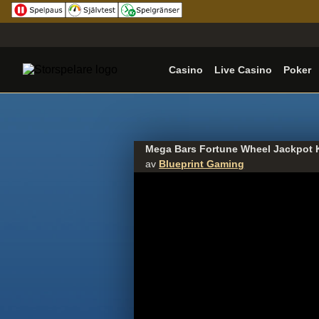
Casino
Live Casino
Poker
Mega Bars Fortune Wheel Jackpot 
av
Blueprint Gaming