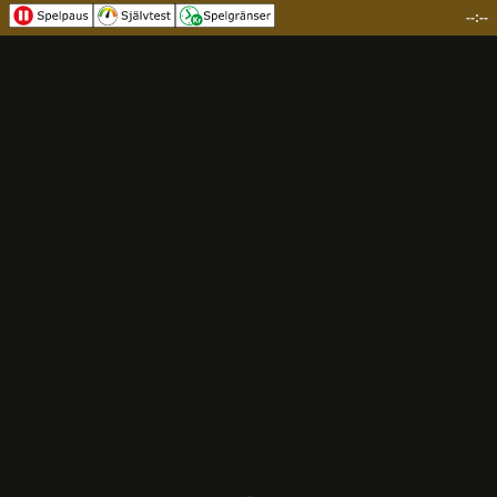
--:--