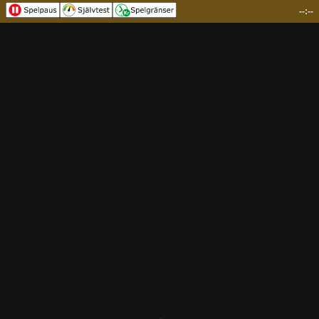
--:--