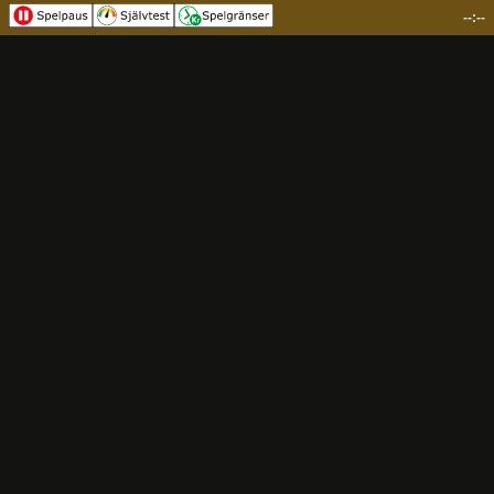
--:--