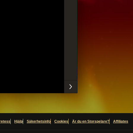
retess
Hjälp
Säkerhetsinfo
Cookies
Är du en Storspelare?
Affiliates