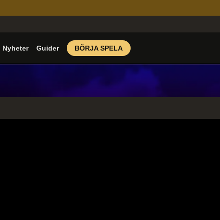
Nyheter
Guider
BÖRJA SPELA