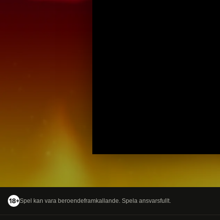
Spel kan vara beroendeframkallande. Spela ansvarsfullt.