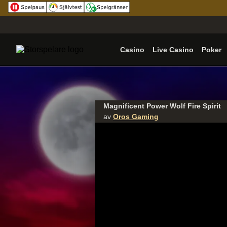
Casino
Live Casino
Poker
Magnificent Power Wolf Fire Spirit
av
Oros Gaming