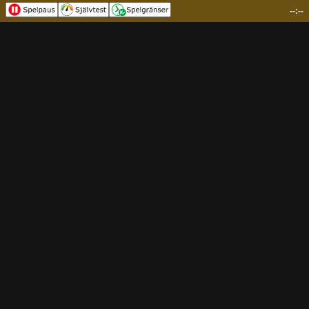
--:--