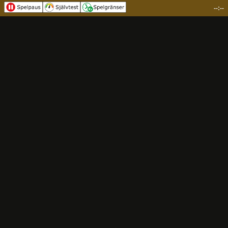
--:--