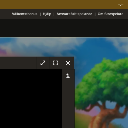
--:--
Välkomstbonus
|
Hjälp
|
Ansvarsfullt spelande
|
Om Storspelare