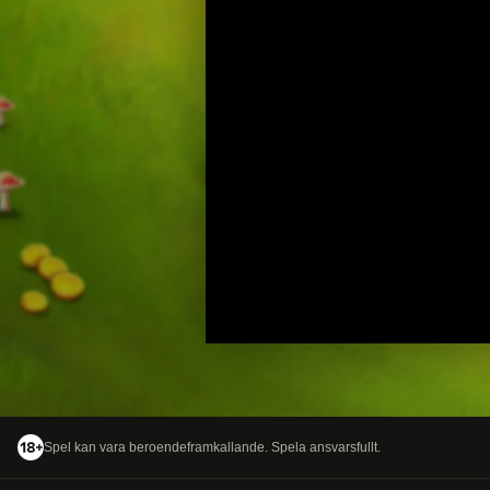
Spel kan vara beroendeframkallande. Spela ansvarsfullt.