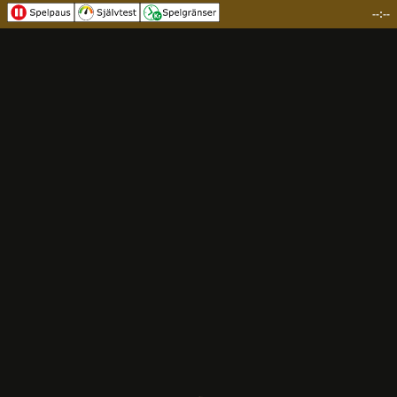
--:--