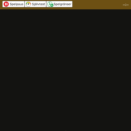
--:--