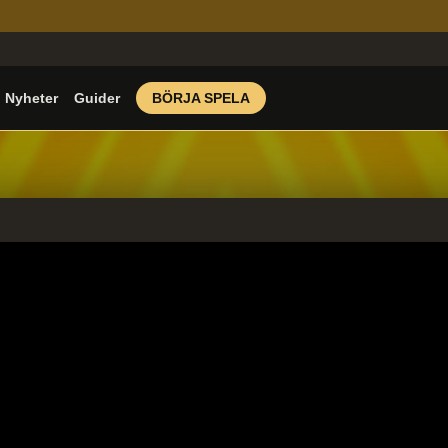
Nyheter
Guider
BÖRJA SPELA