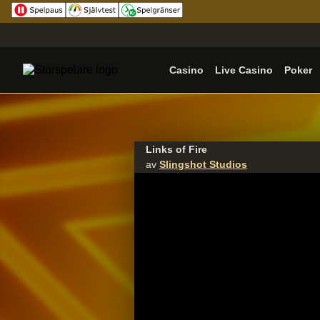
Casino
Live Casino
Poker
Links of Fire
av
Slingshot Studios