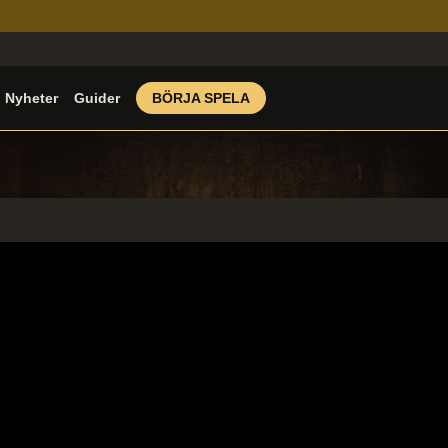
Nyheter
Guider
BÖRJA SPELA