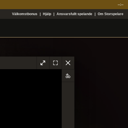
--:--
Välkomstbonus
|
Hjälp
|
Ansvarsfullt spelande
|
Om Storspelare