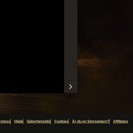
retess
Hjälp
Säkerhetsinfo
Cookies
Är du en Storspelare?
Affiliates