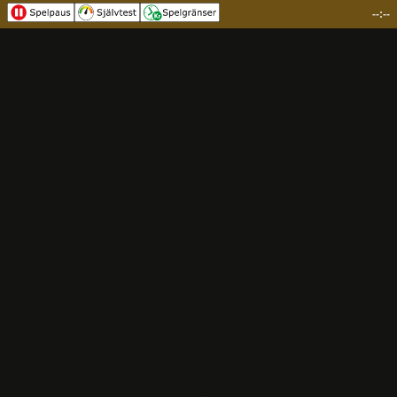
--:--