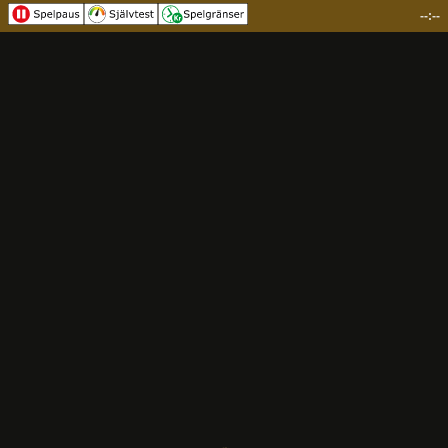
--:--