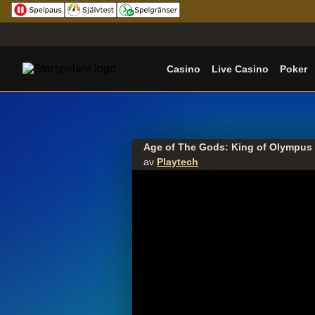
Casino
Live Casino
Poker
Age of The Gods: King of Olympus
av
Playtech