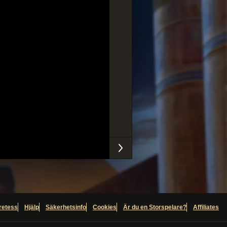
retess
Hjälp
Säkerhetsinfo
Cookies
Är du en Storspelare?
Affiliates