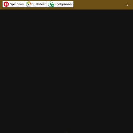
--:--