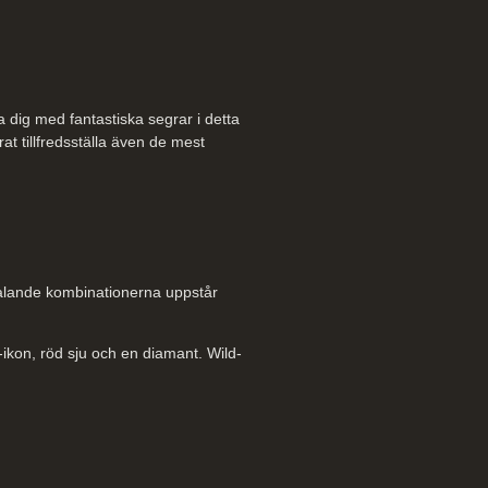
a dig med fantastiska segrar i detta
 tillfredsställa även de mest
etalande kombinationerna uppstår
-ikon, röd sju och en diamant. Wild-