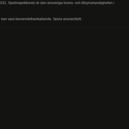
 2031. Spelinspektionen är den ansvariga licens- och tillsynsmyndigheten i
l kan vara beroendeframkallande. Spela ansvarsfullt.