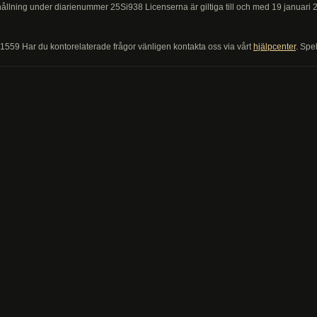
dhållning under diarienummer 25Si938 Licenserna är giltiga till och med 19 januari
1559 Har du kontorelaterade frågor vänligen kontakta oss via vårt
hjälpcenter
. Spe