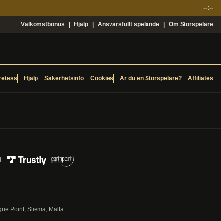
--:--
Välkomstbonus
|
Hjälp
|
Ansvarsfullt spelande
|
Om Storspelare
retess
Hjälp
Säkerhetsinfo
Cookies
Är du en Storspelare?
Affiliates
gne Point, Sliema, Malta.