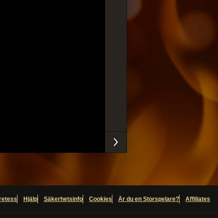
retess
Hjälp
Säkerhetsinfo
Cookies
Är du en Storspelare?
Affiliates