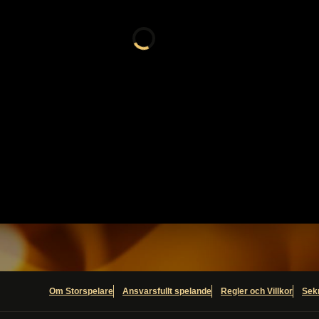
Om Storspelare
Ansvarsfullt spelande
Regler och Villkor
Sek