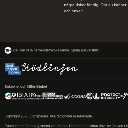
några risker för dig. Om du känner 
och enkelt.
Spel kan vara beroendeframkallande. Spela ansvarsfullt.
Säkerhet och tillförlitlighet
Copyright 2026, Storspelare. Alla rättigheter reserverade.
"Storspelare" är ett registrerat varumärke. Den här hemsidan drivs av Greven L