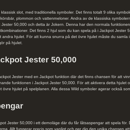
lassisk slot, med traditionella symboler. Det finns totalt 9 olika symbole
 körsbär, plommon och vattenmeloner. Andra av de klassiska symbolern
t Jester 50,000 och detta är Jokern. Denna har den normala funktionen 
nstkombinationer. Det finns 2 hjul som du kan spela på i Jackpot Jeste
det andra hjulet. För att kunna snurra på det övre hjulet måste du samla
gör på hjulet.
ckpot Jester 50,000
pot Jester med en Jackpot funktion där det finns chansen för att vin
ande funktionen i Jackpot Jester 50,000. För att aktivera detta hjulet 
et övre hjulet på spelplanen. Alla dessa Wild symboler agerar också s
pengar
pot Jester 50,000 i ett demoläge där du får låtsaspengar att spela för. 
rna. Allt fungerar precis som vanligt och ger dig den unika chansen att 