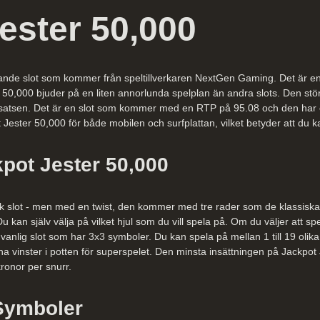
ester 50,000
nde slot som kommer från speltillverkaren NextGen Gaming. Det är en 
50,000 bjuder på en liten annorlunda spelplan än andra slots. Den stör
nsatsen. Det är en slot som kommer med en RTP på 95.08 och den har e
ster 50,000 för både mobilen och surfplattan, vilket betyder att du kan
pot Jester 50,000
sk slot - men med en twist, den kommer med tre rader som de klassiska 
u kan själv välja på vilket hjul som du vill spela på. Om du väljer att sp
nlig slot som har 3x3 symboler. Du kan spela på mellan 1 till 19 olika vi
ina vinster i potten för superspelet. Den minsta insättningen på Jackpot
ronor per snurr.
Symboler