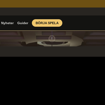
Nyheter
Guider
BÖRJA SPELA