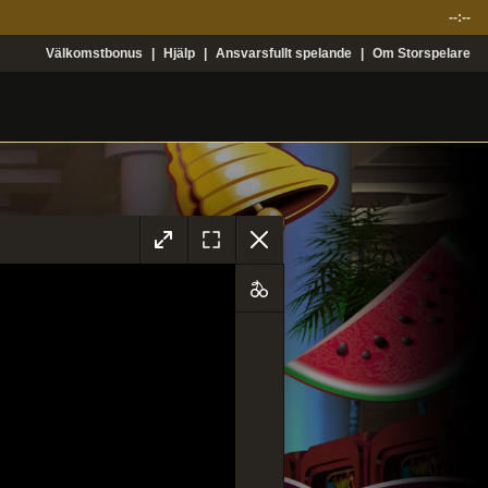
--:--
Välkomstbonus
|
Hjälp
|
Ansvarsfullt spelande
|
Om Storspelare