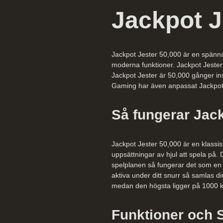
Jackpot J
Jackpot Jester 50,000 är en spänna
moderna funktioner. Jackpot Jester 
Jackpot Jester är 50,000 gånger i
Gaming har även anpassat Jackpot Je
Så fungerar Jack
Jackpot Jester 50,000 är en klassi
uppsättningar av hjul att spela på. D
spelplanen så fungerar det som en va
aktiva under ditt snurr så samlas d
medan den högsta ligger på 1000 k
Funktioner och 