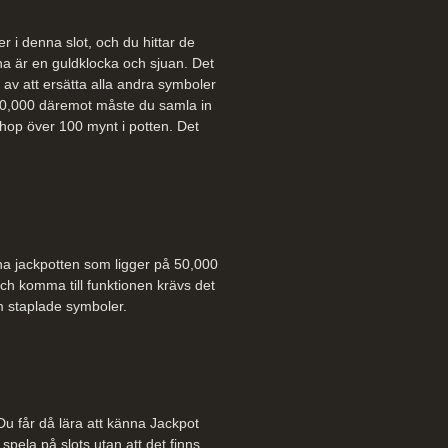
r i denna slot, och du hittar de
a är en guldklocka och sjuan. Det
av att ersätta alla andra symboler
r 50,000 däremot måste du samla in
 ihop över 100 mynt i potten. Det
na jackpotten som ligger på 50,000
och komma till funktionen krävs det
om staplade symboler.
Du får då lära att känna Jackpot
spela på slots utan att det finns