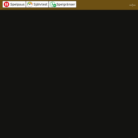
--:--