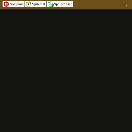
--:--