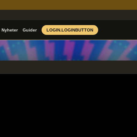
Nyheter
Guider
LOGIN.LOGINBUTTON