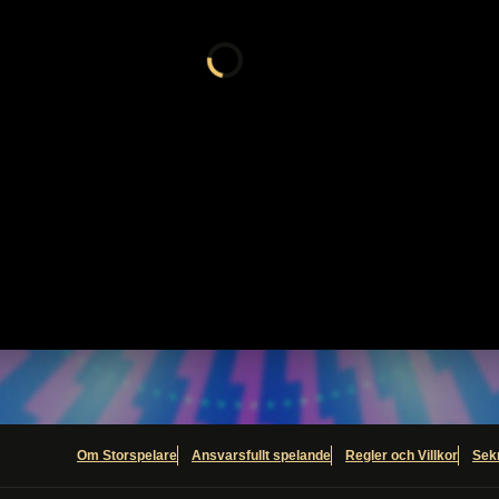
Om Storspelare
Ansvarsfullt spelande
Regler och Villkor
Sek