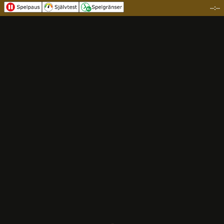
--:--