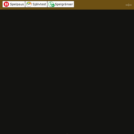
--:--