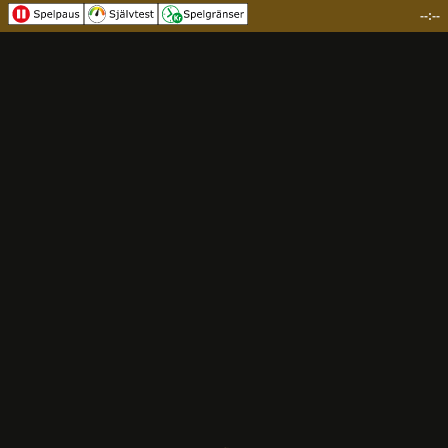
--:--