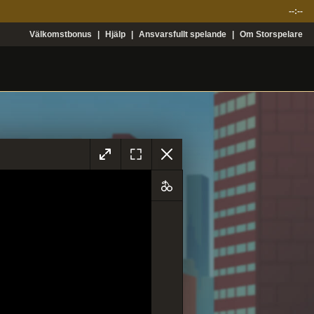
--:--
Välkomstbonus
|
Hjälp
|
Ansvarsfullt spelande
|
Om Storspelare