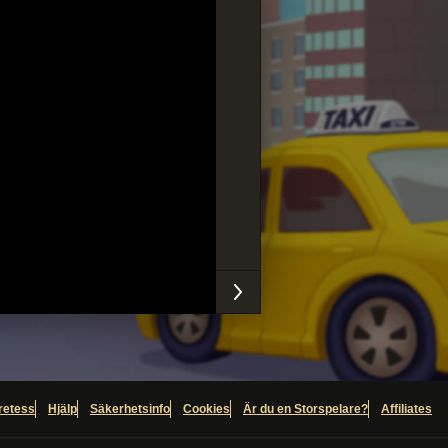
retess
Hjälp
Säkerhetsinfo
Cookies
Är du en Storspelare?
Affiliates