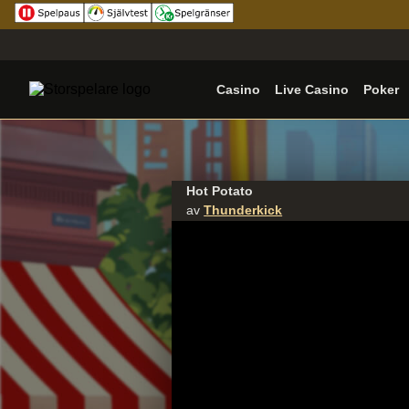
Casino
Live Casino
Poker
Hot Potato
av
Thunderkick