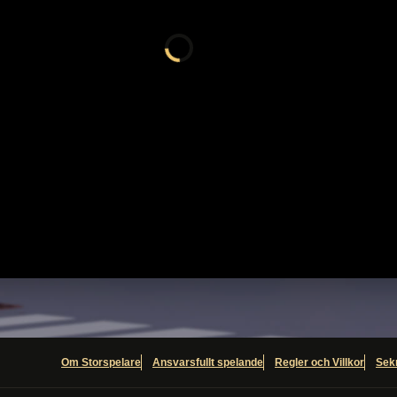
Om Storspelare
Ansvarsfullt spelande
Regler och Villkor
Sek