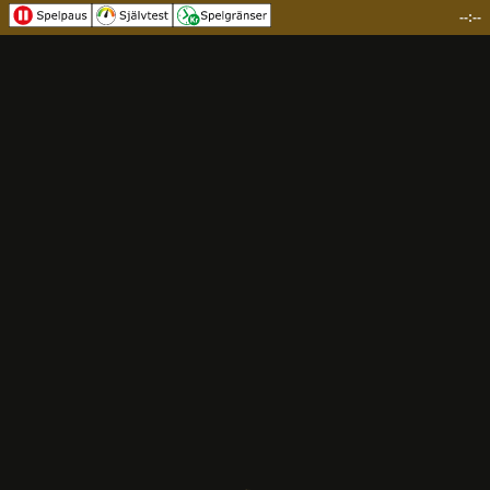
--:--