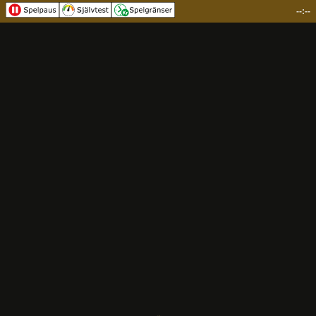
--:--