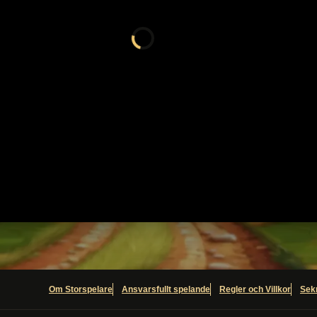
Om Storspelare
Ansvarsfullt spelande
Regler och Villkor
Sek