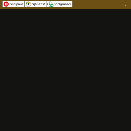
--:--