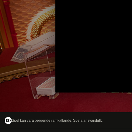
Spel kan vara beroendeframkallande. Spela ansvarsfullt.