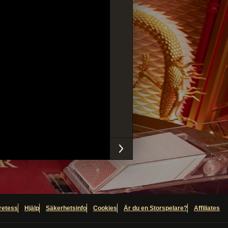
retess
Hjälp
Säkerhetsinfo
Cookies
Är du en Storspelare?
Affiliates