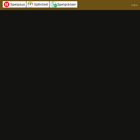
--:--