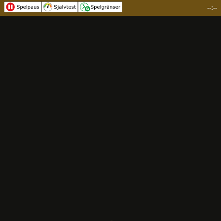
--:--