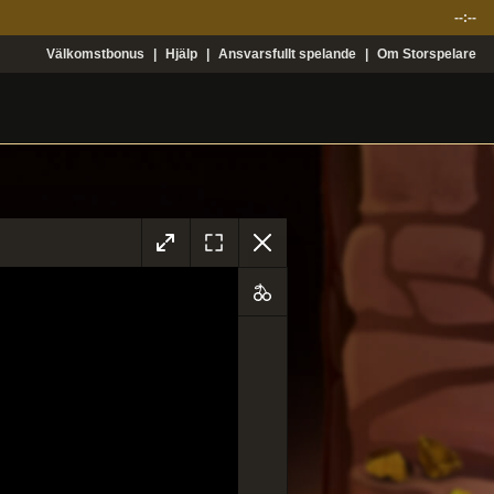
--:--
Välkomstbonus
|
Hjälp
|
Ansvarsfullt spelande
|
Om Storspelare