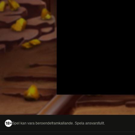
Spel kan vara beroendeframkallande. Spela ansvarsfullt.