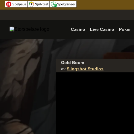
Casino
Live Casino
Poker
Gold Boom
av
Slingshot Studios