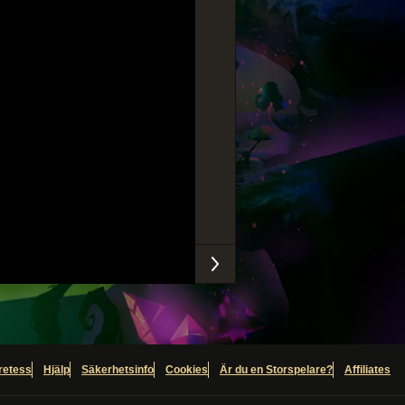
retess
Hjälp
Säkerhetsinfo
Cookies
Är du en Storspelare?
Affiliates