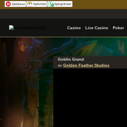
Casino
Live Casino
Poker
Goblin Grand
av
Golden Feather Studios