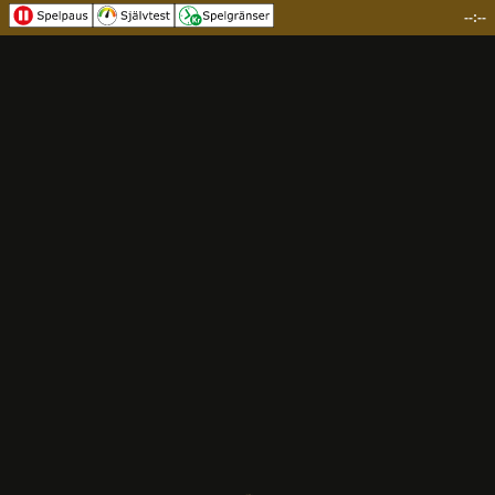
--:--