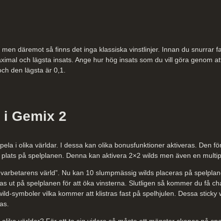
, men däremot så finns det inga klassiska vinstlinjer. Innan du snurrar 
aximal och lägsta insats. Ange hur hög insats som du vill göra genom a
ch den lägsta är 0,1.
 i Gemix 2
ela i olika världar. I dessa kan olika bonusfunktioner aktiveras. Den fö
a plats på spelplanen. Denna kan aktivera 2×2 wilds men även en multip
varbetarens värld”. Nu kan 10 slumpmässig wilds placeras på spelplane
ut på spelplanen för att öka vinsterna. Slutligen så kommer du få chan
 wild-symboler vilka kommer att klistras fast på spelhjulen. Dessa stick
as.
 olika världar? För att ta sig vidare så måste ett mönster skapas på sp