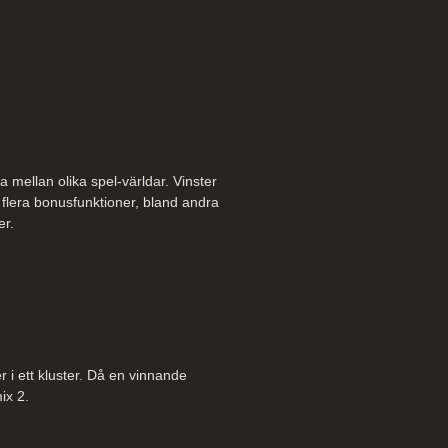
mellan olika spel-världar. Vinster
 flera bonusfunktioner, bland andra
er.
r i ett kluster. Då en vinnande
ix 2.