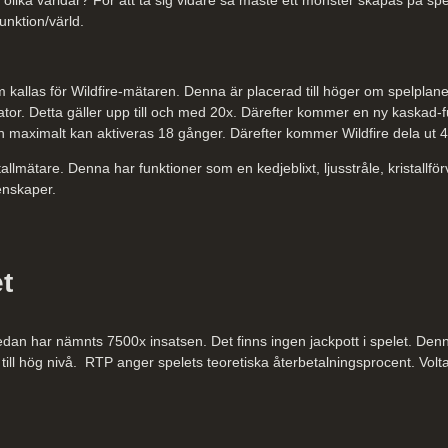
funktion/värld.
kallas för Wildfire-mätaren. Denna är placerad till höger om spelplane
ator. Detta gäller upp till och med 20x. Därefter kommer en ny kaskad-
an maximalt kan aktiveras 18 gånger. Därefter kommer Wildfire dela u
tallmätare. Denna har funktioner som en kedjeblixt, ljusstråle, kristall
genskaper.
t
edan har nämnts 7500x insatsen. Det finns ingen jackpott i spelet. Den
ill hög nivå. RTP anger spelets teoretiska återbetalningsprocent. Volta