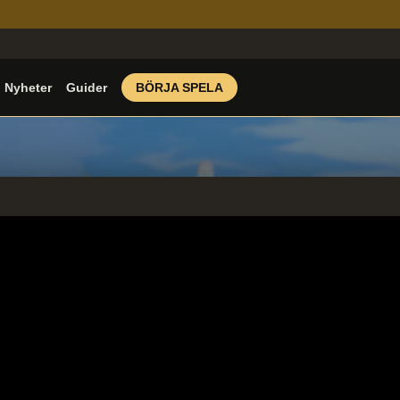
Nyheter
Guider
BÖRJA SPELA