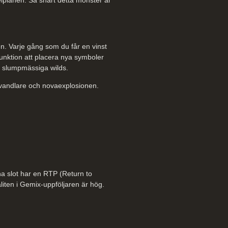
n. Varje gång som du får en vinst
funktion att placera nya symboler
t 4 slumpmässiga wilds.
förvandlare och novaexplosionen.
na slot har en RTP (Return to
liten i Gemix-uppföljaren är hög.