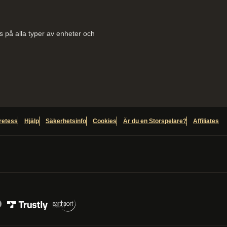
 på alla typer av enheter och
retess
Hjälp
Säkerhetsinfo
Cookies
Är du en Storspelare?
Affiliates