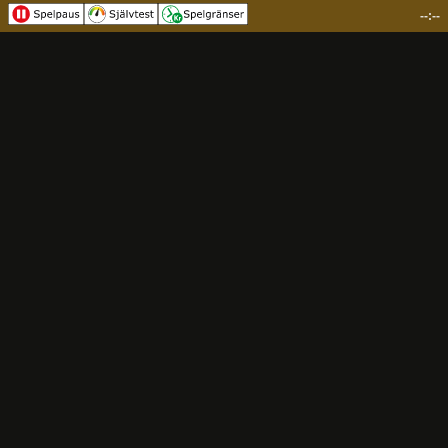
--:--