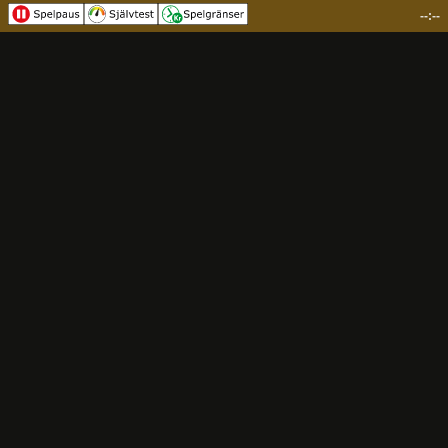
--:--