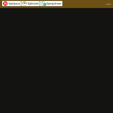
--:--