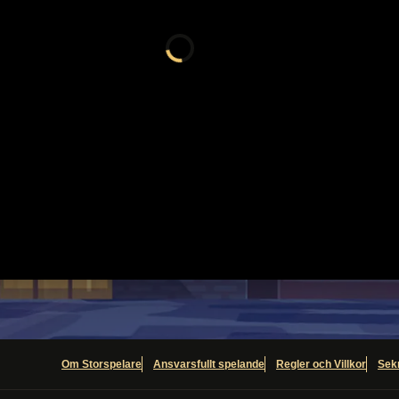
Om Storspelare
Ansvarsfullt spelande
Regler och Villkor
Sek