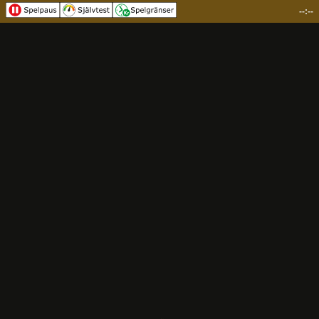
--:--