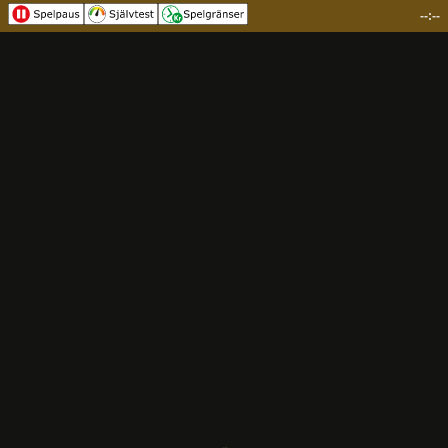
--:--