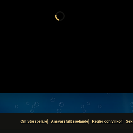
Om Storspelare
Ansvarsfullt spelande
Regler och Villkor
Sek