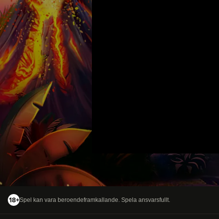
Spel kan vara beroendeframkallande. Spela ansvarsfullt.